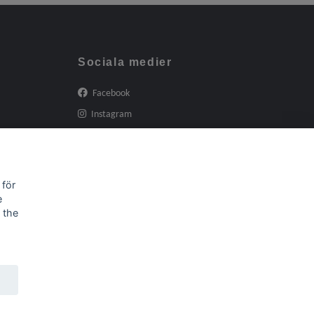
Sociala medier
Facebook
Instagram
 för
e
 the