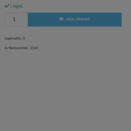
I lager.
LÄGG I KORGEN
Lagersaldo:
6
Artikelnummer:
1140