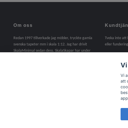
Om oss
Kundtjän
Redan 1997 tillverkade jag möbler, tryckte gamla
Tveka inte att
svenska tapeter mm i skala 1:12. Jag har drivit
eller fundering
SkalaMinimal sedan dess. SkalaSkapar har under
2025 tagit över SkalaMinimals verksamhet. En sak
jag saknat under dessa år är att själv tillverka. I
Vi
denna butik kommer det att finnas handgjorda
Vi 
möbler, miniatyrer mm i skala 1:12. Material,
att
trälister, gångjärn, beslag, lite byggsatser mm ingår
coo
nu i sortimentet /Agneta
bes
app
© 2026 Skala Skapar
Powered by Quickbutik