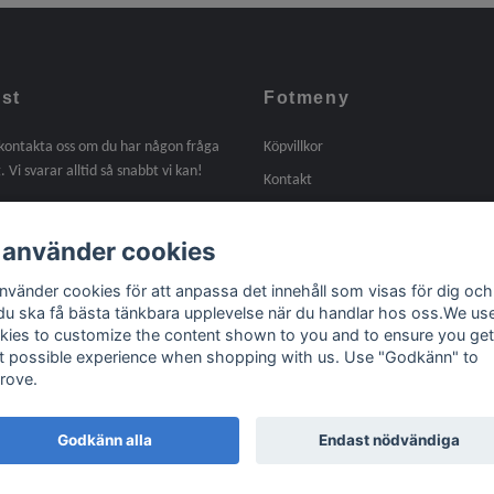
st
Fotmeny
 kontakta oss om du har någon fråga
Köpvillkor
. Vi svarar alltid så snabbt vi kan!
Kontakt
Om oss
 använder cookies
Tidigare arbeten
Länkar
använder cookies för att anpassa det innehåll som visas för dig och
 du ska få bästa tänkbara upplevelse när du handlar hos oss.We us
kies to customize the content shown to you and to ensure you get
t possible experience when shopping with us. Use "Godkänn" to
rove.
Godkänn alla
Endast nödvändiga