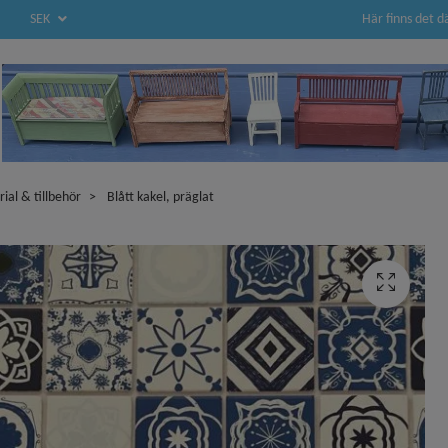
Här finns det d
SEK
rial & tillbehör
Blått kakel, präglat