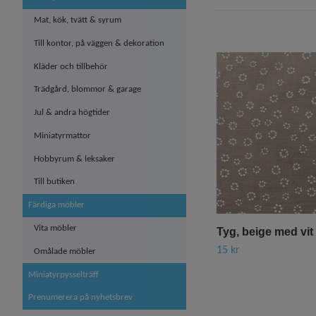
Mat, kök, tvätt & syrum
Till kontor, på väggen & dekoration
Kläder och tillbehör
Trädgård, blommor & garage
Jul & andra högtider
Miniatyrmattor
Hobbyrum & leksaker
Till butiken
Färdiga möbler
Vita möbler
Tyg, beige med vi
15 kr
Omålade möbler
Miniatyrpysselträff
Prenumerera på nyhetsbrev