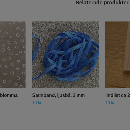
t blomma
Satinband, ljusbå, 2 mm
lindlist ca
10 kr
10 kr