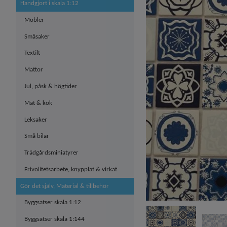
Handgjort i skala 1:12
Möbler
Småsaker
Textilt
Mattor
Jul, påsk & högtider
Mat & kök
Leksaker
Små bilar
Trädgårdsminiatyrer
Frivolitetsarbete, knypplat & virkat
Gör det själv, Material & tillbehör
Byggsatser skala 1:12
Byggsatser skala 1:144