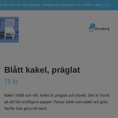
är lilla extra för ditt dockhus, handgjorda miniatyrer och möbler i skala 1:12
0
Varukorg
Blått kakel, präglat
75 kr
Kakel i blått och vitt. Arket är präglat och blankt. Det är tryckt
på ett lite kraftigare papper. Passar både som kakel och golv.
Varför inte göra ett bord