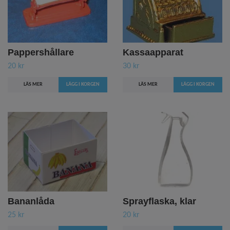
Pappershållare
Kassaapparat
20 kr
30 kr
LÄS MER
LÄS MER
Bananlåda
Sprayflaska, klar
25 kr
20 kr