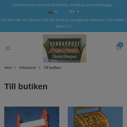
Miniatyrer och material till tittskåp, dockskåp och modellbygge
SEK
Här finns det där lilla extra för ditt dockhus, handgjorda miniatyrer och möbler i
skala 1:12
0
Hem
Miniatyrer
Till butiken
Till butiken