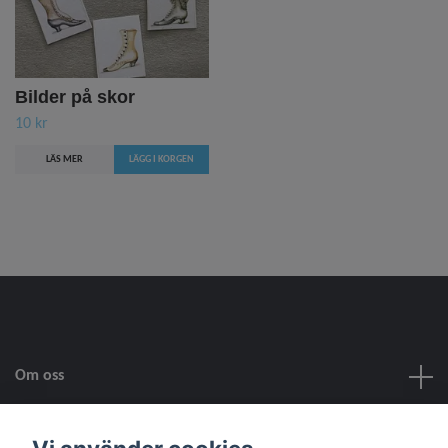
Bilder på skor
10 kr
LÄS MER
Om oss
Kundtjänst