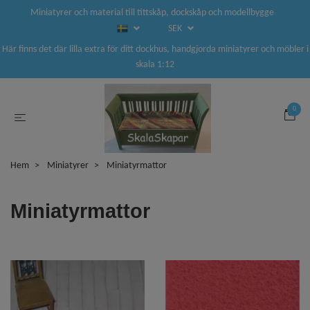
Miniatyrer och material till tittskåp, dockskåp och modellbygge
SEK
Här finns det där lilla extra för ditt dockhus, handgjorda miniatyrer och möbler i
skala 1:12
0
Hem
Miniatyrer
Miniatyrmattor
Miniatyrmattor