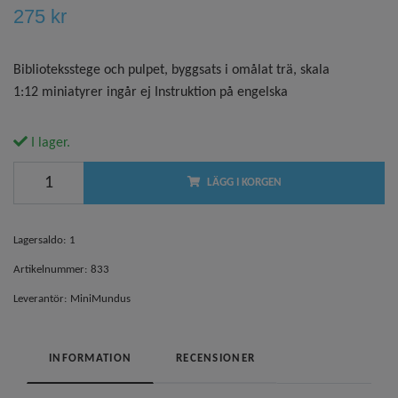
275 kr
Biblioteksstege och pulpet, byggsats i omålat trä, skala
1:12 miniatyrer ingår ej Instruktion på engelska
I lager.
LÄGG I KORGEN
Lagersaldo:
1
Artikelnummer:
833
Leverantör:
MiniMundus
INFORMATION
RECENSIONER