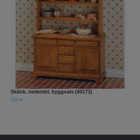
Skänk, nederdel, byggsats (40173)
B
230 kr
2