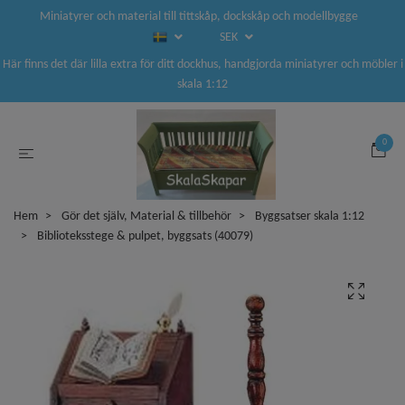
Miniatyrer och material till tittskåp, dockskåp och modellbygge
SEK
Här finns det där lilla extra för ditt dockhus, handgjorda miniatyrer och möbler i
skala 1:12
0
Hem
Gör det själv, Material & tillbehör
Byggsatser skala 1:12
Biblioteksstege & pulpet, byggsats (40079)