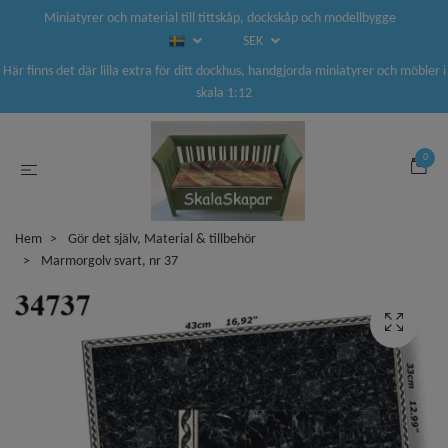
Miniatyrer och material till tittskåp, dockskåp och modellbygge
SEK
Här finns det där lilla extra för ditt dockhus, handgjorda miniatyrer och möbler i
skala 1:12
0
Hem
Gör det själv, Material & tillbehör
Marmorgolv svart, nr 37