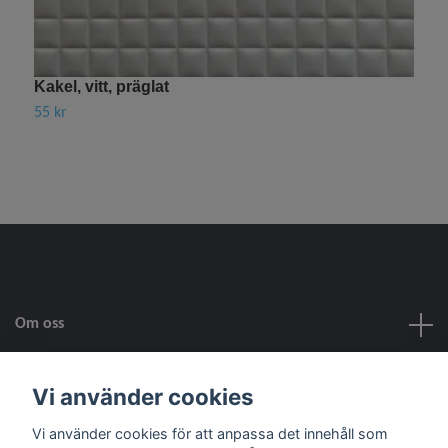
Kakel, vitt, präglat
H
55 kr
3
Om oss
Kundtjänst
Vi använder cookies
Vi använder cookies för att anpassa det innehåll som
Fotmeny