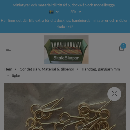
Miniatyrer och material till tittskåp, dockskåp och modellbygge
SEK
Här finns det där lilla extra för ditt dockhus, handgjorda miniatyrer och möbler i
skala 1:12
0
Hem
Gör det själv, Material & tillbehör
Handtag, gångjärn mm
öglor