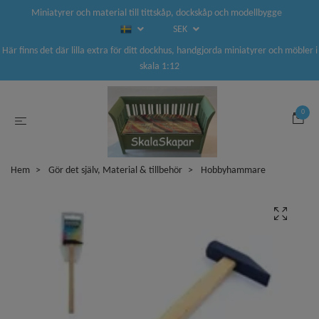
Miniatyrer och material till tittskåp, dockskåp och modellbygge
SEK
Här finns det där lilla extra för ditt dockhus, handgjorda miniatyrer och möbler i
skala 1:12
0
Hem
Gör det själv, Material & tillbehör
Hobbyhammare