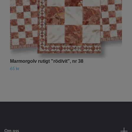
Marmorgolv rutigt "röd/vit", nr 38
D
65 kr
4
Om oss