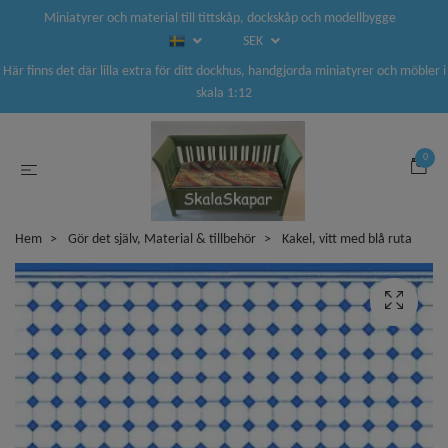
Miniatyrer och material till tittskåp, dockskåp och modellbygge
SEK
Här finns det där lilla extra för ditt dockhus, handgjorda miniatyrer och möbler i
skala 1:12
0
Hem
Gör det själv, Material & tillbehör
Kakel, vitt med blå ruta