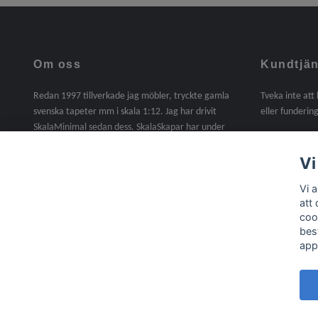
Om oss
Kundtjän
Redan 1997 tillverkade jag möbler, tryckte gamla
Tveka inte att
svenska tapeter mm i skala 1:12. Jag har drivit
eller fundering
SkalaMinimal sedan dess. SkalaSkapar har under
2025 tagit över SkalaMinimals verksamhet. En sak
jag saknat under dessa år är att själv tillverka. I
Vi
denna butik kommer det att finnas handgjorda
Vi 
möbler, miniatyrer mm i skala 1:12. Material,
att
trälister, gångjärn, beslag, lite byggsatser mm ingår
coo
nu i sortimentet /Agneta
bes
app
© 2026 Skala Skapar
Powered by Quickbutik