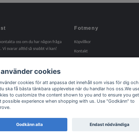
st
Fotmeny
 kontakta oss om du har någon fråga
Köpvillkor
. Vi svarar alltid så snabbt vi kan!
Kontakt
Om oss
 använder cookies
Tidigare arbeten
Länkar
använder cookies för att anpassa det innehåll som visas för dig och
 du ska få bästa tänkbara upplevelse när du handlar hos oss.We us
kies to customize the content shown to you and to ensure you get
t possible experience when shopping with us. Use "Godkänn" to
rove.
Godkänn alla
Endast nödvändiga