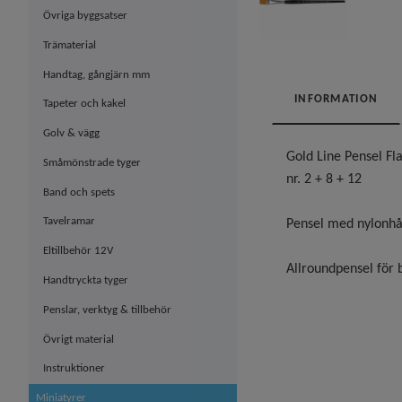
Övriga byggsatser
Trämaterial
Handtag, gångjärn mm
INFORMATION
Tapeter och kakel
Golv & vägg
Gold Line Pensel Fla
Småmönstrade tyger
nr. 2 + 8 + 12
Band och spets
Tavelramar
Pensel med nylonhår
Eltillbehör 12V
Allroundpensel för 
Handtryckta tyger
Penslar, verktyg & tillbehör
Övrigt material
Instruktioner
Miniatyrer