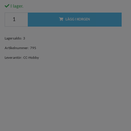
I lager.
LÄGG I KORGEN
Lagersaldo:
3
Artikelnummer:
795
Leverantör:
CC-Hobby