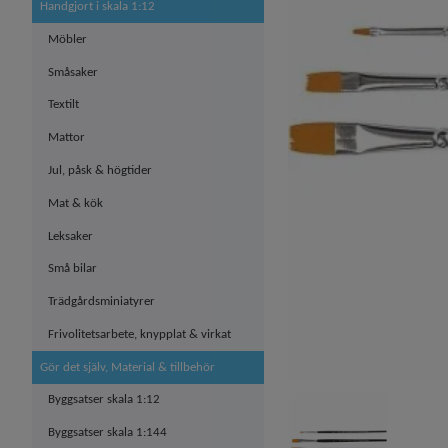
Handgjort i skala 1:12
Möbler
Småsaker
Textilt
Mattor
Jul, påsk & högtider
Mat & kök
Leksaker
Små bilar
Trädgårdsminiatyrer
Frivolitetsarbete, knypplat & virkat
Gör det själv, Material & tillbehör
Byggsatser skala 1:12
Byggsatser skala 1:144