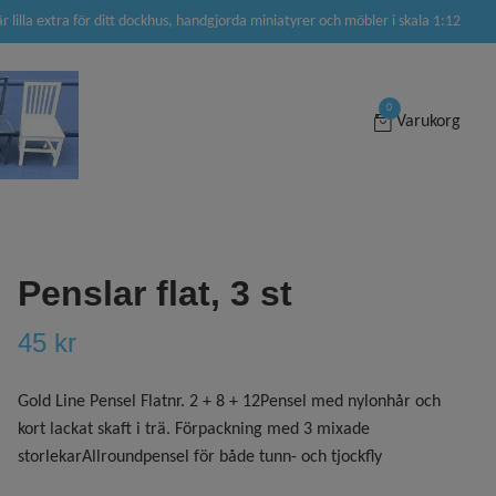
är lilla extra för ditt dockhus, handgjorda miniatyrer och möbler i skala 1:12
0
Varukorg
Penslar flat, 3 st
45 kr
Gold Line Pensel Flatnr. 2 + 8 + 12Pensel med nylonhår och
kort lackat skaft i trä. Förpackning med 3 mixade
storlekarAllroundpensel för både tunn- och tjockfly