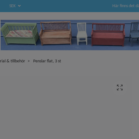
Här finns det d
SEK
rial & tillbehör
Penslar flat, 3 st