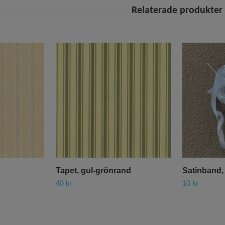
Tapet, gul-grönrand
Satinband, 
40 kr
10 kr