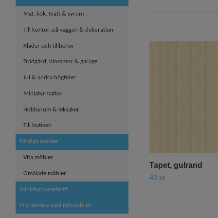
Mat, kök, tvätt & syrum
Till kontor, på väggen & dekoration
Kläder och tillbehör
Trädgård, blommor & garage
Jul & andra högtider
Miniatyrmattor
Hobbyrum & leksaker
Till butiken
Färdiga möbler
Vita möbler
Tapet, gulrand
Omålade möbler
40 kr
Miniatyrpysselträff
Prenumerera på nyhetsbrev