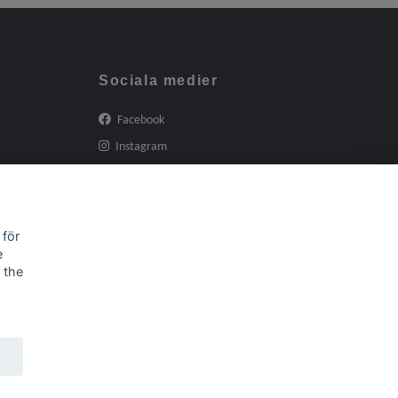
Sociala medier
Facebook
Instagram
 för
e
 the