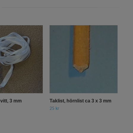
vitt, 3 mm
Taklist, hörnlist ca 3 x 3 mm
Bie
(40
25 kr
210 