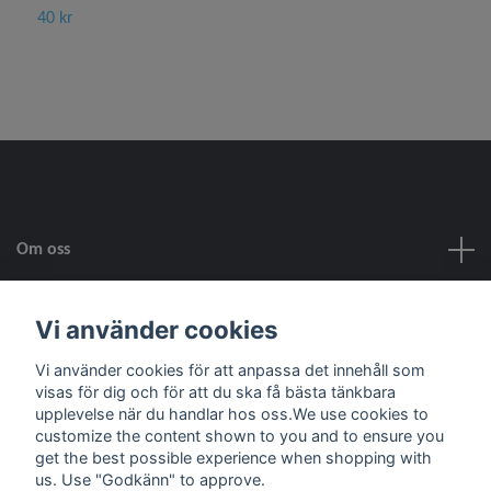
40 kr
1
Om oss
Kundtjänst
Vi använder cookies
Vi använder cookies för att anpassa det innehåll som
Fotmeny
visas för dig och för att du ska få bästa tänkbara
upplevelse när du handlar hos oss.We use cookies to
customize the content shown to you and to ensure you
Sociala medier
get the best possible experience when shopping with
us. Use "Godkänn" to approve.