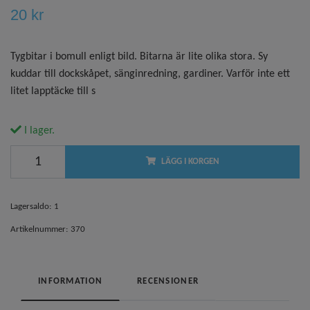
20 kr
Tygbitar i bomull enligt bild. Bitarna är lite olika stora. Sy
kuddar till dockskåpet, sänginredning, gardiner. Varför inte ett
litet lapptäcke till s
I lager.
LÄGG I KORGEN
Lagersaldo:
1
Artikelnummer:
370
INFORMATION
RECENSIONER