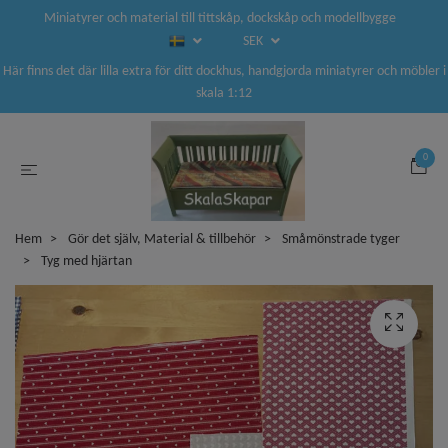
Miniatyrer och material till tittskåp, dockskåp och modellbygge
SEK
Här finns det där lilla extra för ditt dockhus, handgjorda miniatyrer och möbler i
skala 1:12
0
Hem
Gör det själv, Material & tillbehör
Småmönstrade tyger
Tyg med hjärtan