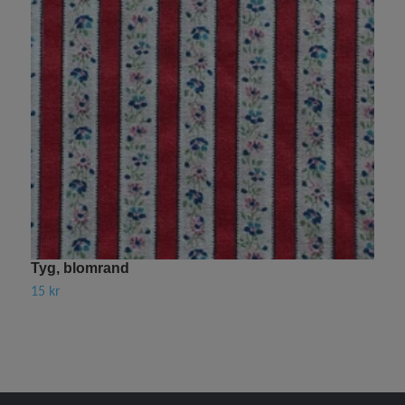
Tyg, blomrand
T
15 kr
1