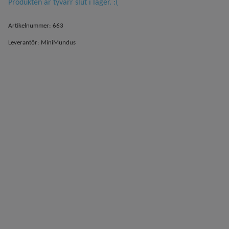
Produkten är tyvärr slut i lager. :(
Artikelnummer:
663
Leverantör:
MiniMundus