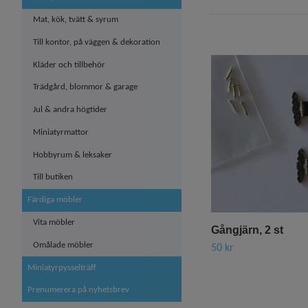
Mat, kök, tvätt & syrum
Till kontor, på väggen & dekoration
Kläder och tillbehör
Trädgård, blommor & garage
Jul & andra högtider
Miniatyrmattor
Hobbyrum & leksaker
Till butiken
Färdiga möbler
Vita möbler
Gångjärn, 2 st
Omålade möbler
50 kr
Miniatyrpysselträff
Prenumerera på nyhetsbrev