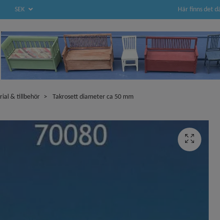
Här finns det d
SEK
rial & tillbehör
Takrosett diameter ca 50 mm