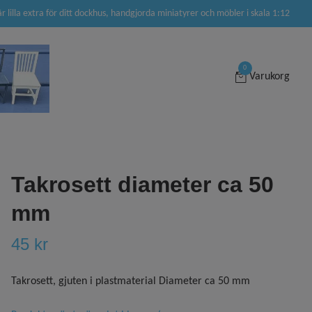
är lilla extra för ditt dockhus, handgjorda miniatyrer och möbler i skala 1:12
0
Varukorg
Takrosett diameter ca 50
mm
45 kr
Takrosett, gjuten i plastmaterial Diameter ca 50 mm