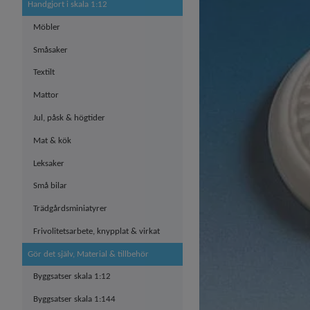
Handgjort i skala 1:12
Möbler
Småsaker
Textilt
Mattor
Jul, påsk & högtider
Mat & kök
Leksaker
Små bilar
Trädgårdsminiatyrer
Frivolitetsarbete, knypplat & virkat
Gör det själv, Material & tillbehör
Byggsatser skala 1:12
Byggsatser skala 1:144