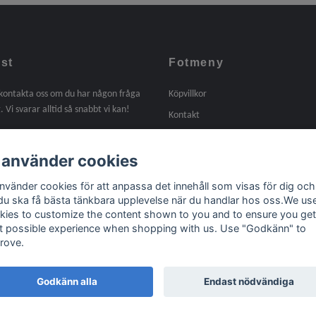
st
Fotmeny
 kontakta oss om du har någon fråga
Köpvillkor
. Vi svarar alltid så snabbt vi kan!
Kontakt
Om oss
 använder cookies
Tidigare arbeten
Länkar
använder cookies för att anpassa det innehåll som visas för dig och
 du ska få bästa tänkbara upplevelse när du handlar hos oss.We us
kies to customize the content shown to you and to ensure you get
t possible experience when shopping with us. Use "Godkänn" to
rove.
Godkänn alla
Endast nödvändiga