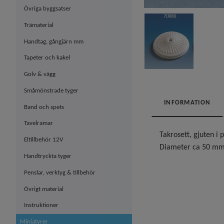
Övriga byggsatser
Trämaterial
Handtag, gångjärn mm
Tapeter och kakel
Golv & vägg
Småmönstrade tyger
INFORMATION
Band och spets
Tavelramar
Takrosett, gjuten i 
Eltillbehör 12V
Diameter ca 50 m
Handtryckta tyger
Penslar, verktyg & tillbehör
Övrigt material
Instruktioner
Miniatyrer