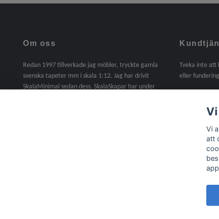
Om oss
Kundtjän
Redan 1997 tillverkade jag möbler, tryckte gamla
Tveka inte att
svenska tapeter mm i skala 1:12. Jag har drivit
eller fundering
SkalaMinimal sedan dess. SkalaSkapar har under
2025 tagit över SkalaMinimals verksamhet. En sak
jag saknat under dessa år är att själv tillverka. I
Vi
denna butik kommer det att finnas handgjorda
Vi 
möbler, miniatyrer mm i skala 1:12. Material,
att
trälister, gångjärn, beslag, lite byggsatser mm ingår
coo
nu i sortimentet /Agneta
bes
app
© 2026 Skala Skapar
Powered by Quickbutik