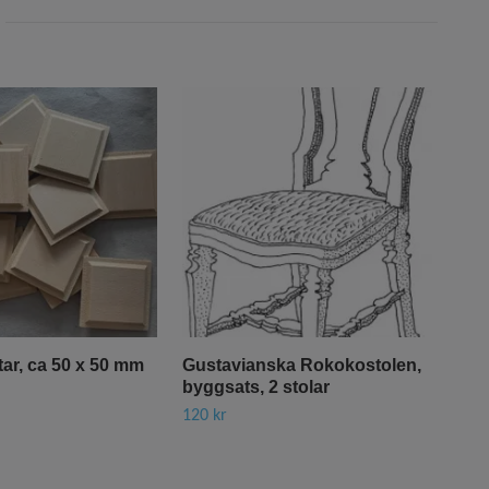
tar, ca 50 x 50 mm
Gustavianska Rokokostolen,
Tap
byggsats, 2 stolar
10 k
120 kr