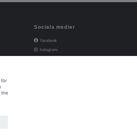
Sociala medier
Facebook
Instagram
 för
e
 the