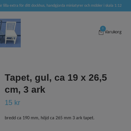
är lilla extra för ditt dockhus, handgjorda miniatyrer och möbler i skala 1:12
0
Varukorg
Tapet, gul, ca 19 x 26,5
cm, 3 ark
15 kr
bredd ca 190 mm, höjd ca 265 mm 3 ark tapet.