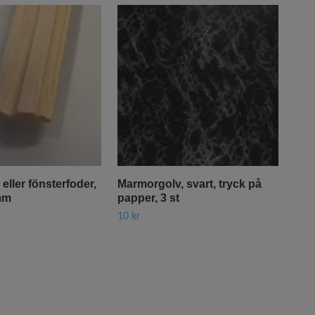
eller fönsterfoder,
Marmorgolv, svart, tryck på
Tap
mm
papper, 3 st
3 s
10 kr
10 k