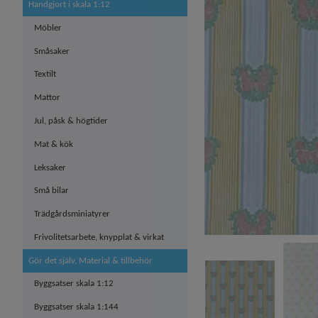
Handgjort i skala 1:12
Möbler
Småsaker
Textilt
Mattor
Jul, påsk & högtider
Mat & kök
Leksaker
Små bilar
Trädgårdsminiatyrer
Frivolitetsarbete, knypplat & virkat
Gör det själv, Material & tillbehör
Byggsatser skala 1:12
Byggsatser skala 1:144