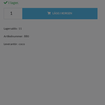
I lager.
LÄGG I KORGEN
Lagersaldo:
11
Artikelnummer:
880
Leverantör:
coco