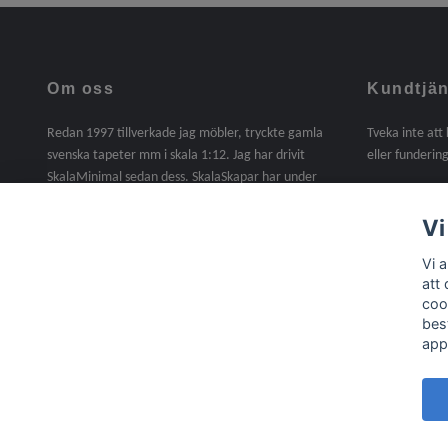
Om oss
Kundtjän
Redan 1997 tillverkade jag möbler, tryckte gamla
Tveka inte att
svenska tapeter mm i skala 1:12. Jag har drivit
eller fundering
SkalaMinimal sedan dess. SkalaSkapar har under
2025 tagit över SkalaMinimals verksamhet. En sak
jag saknat under dessa år är att själv tillverka. I
Vi
denna butik kommer det att finnas handgjorda
Vi 
möbler, miniatyrer mm i skala 1:12. Material,
att
trälister, gångjärn, beslag, lite byggsatser mm ingår
coo
nu i sortimentet /Agneta
bes
app
© 2026 Skala Skapar
Powered by Quickbutik