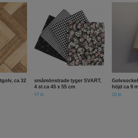
golv, ca 32
småmönstrade tyger SVART,
Golvsockel 
4 st ca 45 x 55 cm
höjd ca 9 
97 kr
20 kr