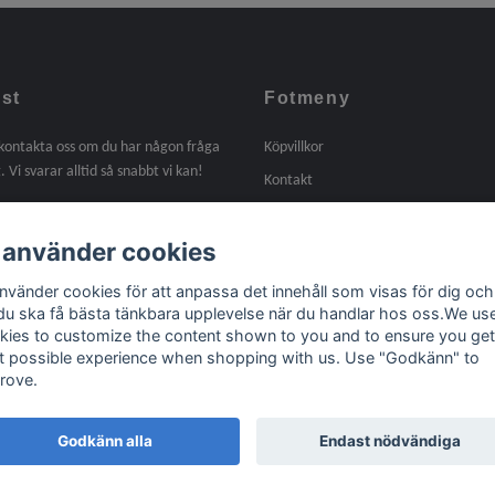
st
Fotmeny
 kontakta oss om du har någon fråga
Köpvillkor
. Vi svarar alltid så snabbt vi kan!
Kontakt
Om oss
 använder cookies
Tidigare arbeten
Länkar
använder cookies för att anpassa det innehåll som visas för dig och
 du ska få bästa tänkbara upplevelse när du handlar hos oss.We us
kies to customize the content shown to you and to ensure you get
t possible experience when shopping with us. Use "Godkänn" to
rove.
Godkänn alla
Endast nödvändiga