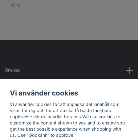
40 kr
1
Om oss
Kundtjänst
Vi använder cookies
Vi använder cookies för att anpassa det innehåll som
Fotmeny
visas för dig och för att du ska få bästa tänkbara
upplevelse när du handlar hos oss.We use cookies to
customize the content shown to you and to ensure you
Sociala medier
get the best possible experience when shopping with
us. Use "Godkänn" to approve.