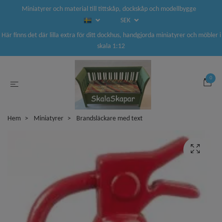
Miniatyrer och material till tittskåp, dockskåp och modellbygge
SEK
Här finns det där lilla extra för ditt dockhus, handgjorda miniatyrer och möbler i
skala 1:12
0
Hem
Miniatyrer
Brandsläckare med text