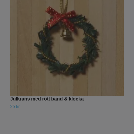
Julkrans med rött band & klocka
V
25 kr
5