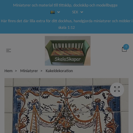
Miniatyrer och material till tittskåp, dockskåp och modellbygge
SEK
Här finns det där lilla extra för ditt dockhus, handgjorda miniatyrer och möbler i
skala 1:12
0
Hem
Miniatyrer
Kakeldekoration