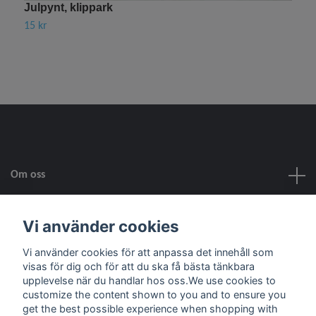
Julpynt, klippark
V
15 kr
4
Om oss
Kundtjänst
Vi använder cookies
Vi använder cookies för att anpassa det innehåll som
Fotmeny
visas för dig och för att du ska få bästa tänkbara
upplevelse när du handlar hos oss.We use cookies to
customize the content shown to you and to ensure you
Sociala medier
get the best possible experience when shopping with