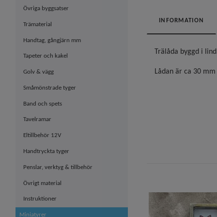
Övriga byggsatser
INFORMATION
Trämaterial
Handtag, gångjärn mm
Trälåda byggd i lin
Tapeter och kakel
Lådan är ca 30 mm l
Golv & vägg
Småmönstrade tyger
Band och spets
Tavelramar
Eltillbehör 12V
Handtryckta tyger
Penslar, verktyg & tillbehör
Övrigt material
Instruktioner
Miniatyrer