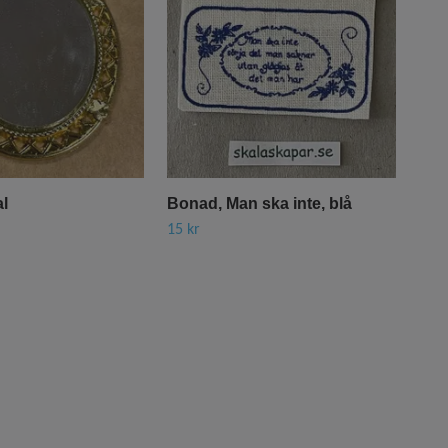
al
Bonad, Man ska inte, blå
Hus
15 kr
85 k