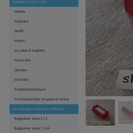
Handgjort i skala 1:12
Möbler
Småsaker
Textilt
Mattor
Jul, påsk & högtider
Mat & kök
Leksaker
Små bilar
Trädgårdsminiatyrer
Frivolitetsarbete, knypplat & virkat
Gör det själv, Material & tillbehör
Byggsatser skala 1:12
Byggsatser skala 1:144