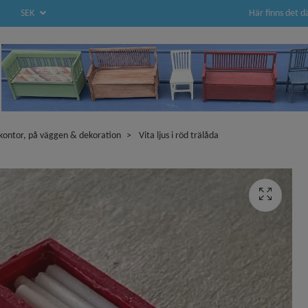
Här finns det d
SEK
l kontor, på väggen & dekoration
Vita ljus i röd trälåda