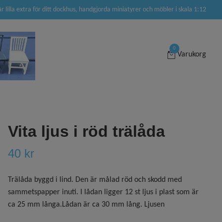
är lilla extra för ditt dockhus, handgjorda miniatyrer och möbler i skala 1:12
0
Varukorg
Vita ljus i röd trälåda
40 kr
Trälåda byggd i lind. Den är målad röd och skodd med
sammetspapper inuti. I lådan ligger 12 st ljus i plast som är
ca 25 mm långa.Lådan är ca 30 mm lång. Ljusen