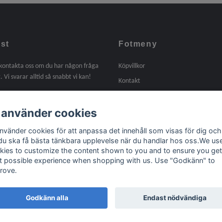
st
Fotmeny
 kontakta oss om du har någon fråga
Köpvillkor
. Vi svarar alltid så snabbt vi kan!
Kontakt
Om oss
 använder cookies
Tidigare arbeten
Länkar
använder cookies för att anpassa det innehåll som visas för dig och
 du ska få bästa tänkbara upplevelse när du handlar hos oss.We us
kies to customize the content shown to you and to ensure you get
t possible experience when shopping with us. Use "Godkänn" to
rove.
Godkänn alla
Endast nödvändiga