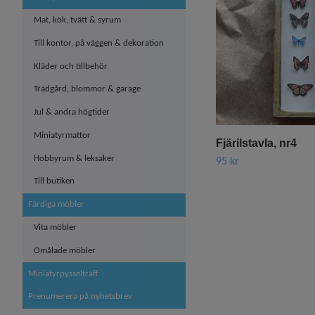
Mat, kök, tvätt & syrum
Till kontor, på väggen & dekoration
Kläder och tillbehör
Trädgård, blommor & garage
Jul & andra högtider
Miniatyrmattor
Fjärilstavla, nr4
Hobbyrum & leksaker
95 kr
Till butiken
Färdiga möbler
Vita möbler
Omålade möbler
Miniatyrpysselträff
Prenumerera på nyhetsbrev