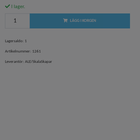
I lager.
LÄGG I KORGEN
Lagersaldo:
1
Artikelnummer:
1261
Leverantör:
ALE/SkalaSkapar