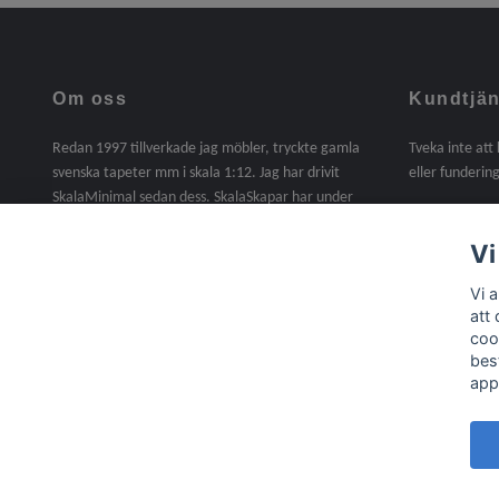
Om oss
Kundtjän
Redan 1997 tillverkade jag möbler, tryckte gamla
Tveka inte att
svenska tapeter mm i skala 1:12. Jag har drivit
eller fundering
SkalaMinimal sedan dess. SkalaSkapar har under
2025 tagit över SkalaMinimals verksamhet. En sak
jag saknat under dessa år är att själv tillverka. I
Vi
denna butik kommer det att finnas handgjorda
Vi 
möbler, miniatyrer mm i skala 1:12. Material,
att
trälister, gångjärn, beslag, lite byggsatser mm ingår
coo
nu i sortimentet /Agneta
bes
app
© 2026 Skala Skapar
Powered by Quickbutik