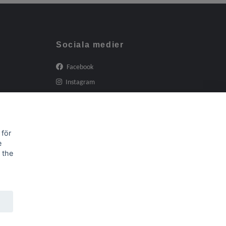
Sociala medier
Facebook
Instagram
 för
e
 the