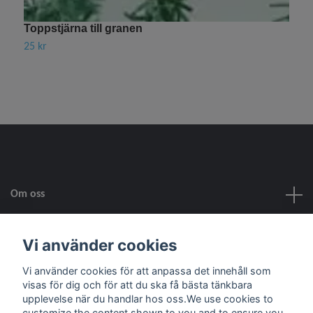
Toppstjärna till granen
V
25 kr
7
Om oss
Kundtjänst
Vi använder cookies
Vi använder cookies för att anpassa det innehåll som
Fotmeny
visas för dig och för att du ska få bästa tänkbara
upplevelse när du handlar hos oss.We use cookies to
customize the content shown to you and to ensure you