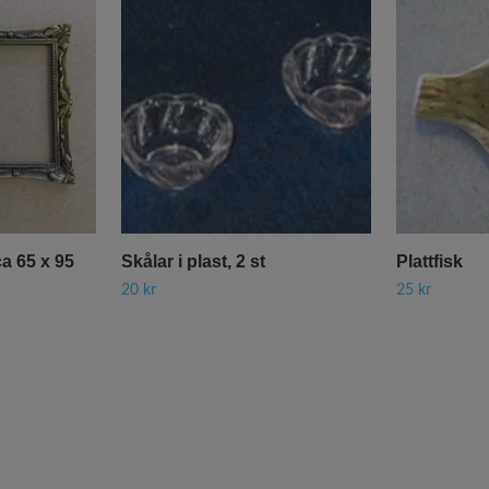
ca 65 x 95
Skålar i plast, 2 st
Plattfisk
20 kr
25 kr