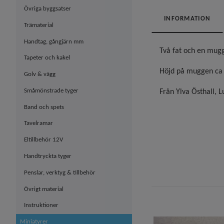
Övriga byggsatser
INFORMATION
Trämaterial
Handtag, gångjärn mm
Två fat och en mugg
Tapeter och kakel
Höjd på muggen c
Golv & vägg
Småmönstrade tyger
Från Ylva Östhall, 
Band och spets
Tavelramar
Eltillbehör 12V
Handtryckta tyger
Penslar, verktyg & tillbehör
Övrigt material
Instruktioner
Miniatyrer