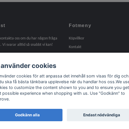
st
Fotmeny
 kontakta oss om du har någon fråga
Köpvillkor
. Vi svarar alltid så snabbt vi kan!
Kontakt
Om oss
 använder cookies
Tidigare arbeten
Länkar
använder cookies för att anpassa det innehåll som visas för dig och
 du ska få bästa tänkbara upplevelse när du handlar hos oss.We us
kies to customize the content shown to you and to ensure you get
t possible experience when shopping with us. Use "Godkänn" to
rove.
Godkänn alla
Endast nödvändiga