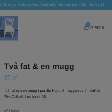
är lilla extra för ditt dockhus, handgjorda miniatyrer och möbler i skala 1:12
0
Varukorg
Två fat & en mugg
25 kr
Två fat och en mugg i porslin Höjd på muggen ca 7 mmFrån
Ylva Östhall, Lusthuset AB
I lager.