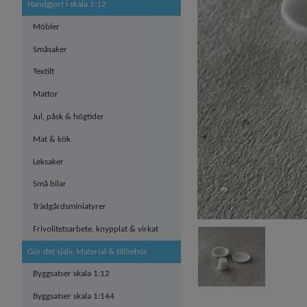
Handgjort i skala 1:12
Möbler
Småsaker
Textilt
Mattor
Jul, påsk & högtider
Mat & kök
Leksaker
Små bilar
Trädgårdsminiatyrer
Frivolitetsarbete, knypplat & virkat
Gör det själv, Material & tillbehör
Byggsatser skala 1:12
Byggsatser skala 1:144