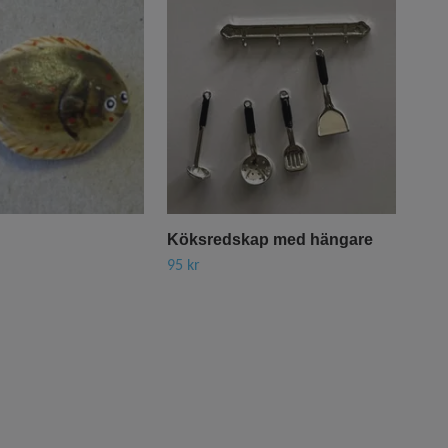
Köksredskap med hängare
Gla
95 kr
25 k