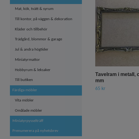
Mat, kök, tvätt & syrum
Till kontor, på väggen & dekoration
Kläder och tillbehör
Trädgård, blommor & garage
Jul & andra högtider
Miniatyrmattor
Hobbyrum & leksaker
Tavelram i metall, 
mm
Till butiken
65 kr
Färdiga möbler
Vita möbler
Omålade möbler
Miniatyrpysselträff
Prenumerera på nyhetsbrev