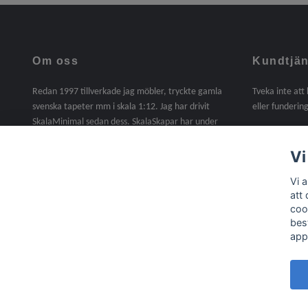
Om oss
Kundtjän
Redan 1997 tillverkade jag möbler, tryckte gamla
Tveka inte att
svenska tapeter mm i skala 1:12. Jag har drivit
eller fundering
SkalaMinimal sedan dess. SkalaSkapar har under
2025 tagit över SkalaMinimals verksamhet. En sak
jag saknat under dessa år är att själv tillverka. I
Vi
denna butik kommer det att finnas handgjorda
Vi 
möbler, miniatyrer mm i skala 1:12. Material,
att
trälister, gångjärn, beslag, lite byggsatser mm ingår
coo
nu i sortimentet /Agneta
bes
app
© 2026 Skala Skapar
Powered by Quickbutik