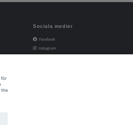
Sociala medier
Facebook
Instagram
 för
e
 the