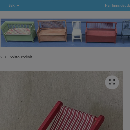
Här finns det d
SEK
12
Solstol röd/vit