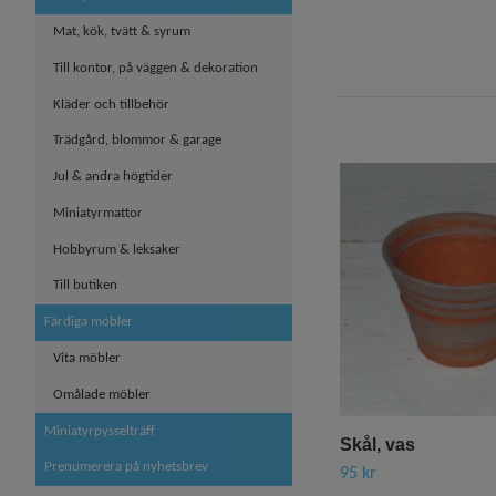
Mat, kök, tvätt & syrum
Till kontor, på väggen & dekoration
Kläder och tillbehör
Trädgård, blommor & garage
Jul & andra högtider
Miniatyrmattor
Hobbyrum & leksaker
Till butiken
Färdiga möbler
Vita möbler
Omålade möbler
Miniatyrpysselträff
Skål, vas
Prenumerera på nyhetsbrev
95 kr