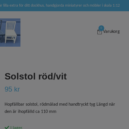
är lilla extra för ditt dockhus, handgjorda miniatyrer och möbler i skala 1:12
0
Varukorg
Solstol röd/vit
95 kr
Hopfällbar solstol, rödmålad med handtryckt tyg Längd när
den är ihopfälld ca 110 mm
I lager.