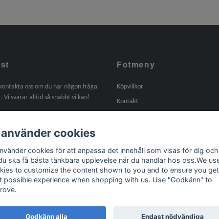
st
Fotmeny
 kontakta oss om du har någon fråga
Köpvillkor
. Vi svarar alltid så snabbt vi kan!
Kontakt
Om oss
 använder cookies
Tidigare arbeten
Länkar
använder cookies för att anpassa det innehåll som visas för dig och
 du ska få bästa tänkbara upplevelse när du handlar hos oss.We us
kies to customize the content shown to you and to ensure you get
t possible experience when shopping with us. Use "Godkänn" to
rove.
Godkänn alla
Endast nödvändiga