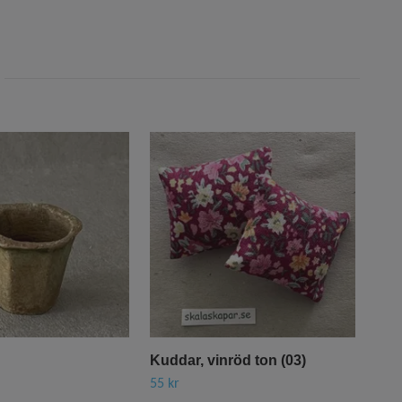
Kuddar, vinröd ton (03)
Grö
55 kr
115 