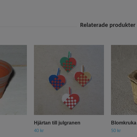
Hjärtan till julgranen
Blomkruka
40 kr
50 kr