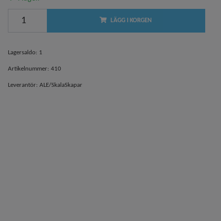
LÄGG I KORGEN
Lagersaldo:
1
Artikelnummer:
410
Leverantör:
ALE/SkalaSkapar