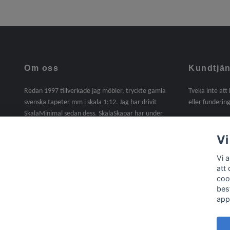
Om oss
Kundtjän
Redan 1997 tillverkade jag möbler, tryckte gamla
Tveka inte att
svenska tapeter mm i skala 1:12. Jag har drivit
eller fundering
SkalaMinimal sedan dess. SkalaSkapar har under
2025 tagit över SkalaMinimals verksamhet. En sak
jag saknat under dessa år är att själv tillverka. I
Vi
denna butik kommer det att finnas handgjorda
Vi 
möbler, miniatyrer mm i skala 1:12. Material,
att
trälister, gångjärn, beslag, lite byggsatser mm ingår
coo
nu i sortimentet /Agneta
bes
app
© 2026 Skala Skapar
Powered by Quickbutik