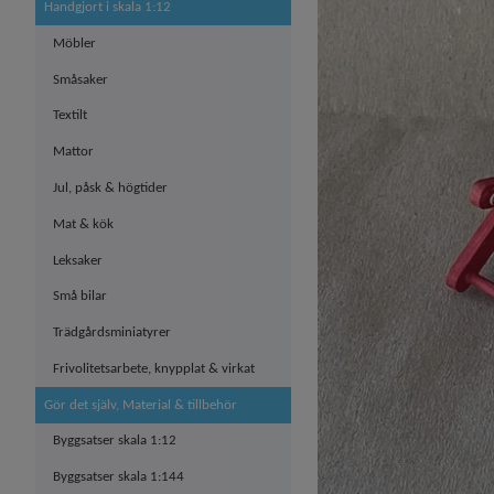
Handgjort i skala 1:12
Möbler
Småsaker
Textilt
Mattor
Jul, påsk & högtider
Mat & kök
Leksaker
Små bilar
Trädgårdsminiatyrer
Frivolitetsarbete, knypplat & virkat
Gör det själv, Material & tillbehör
Byggsatser skala 1:12
Byggsatser skala 1:144