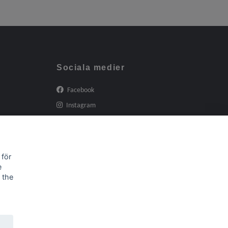
Sociala medier
Facebook
Instagram
 för
e
 the