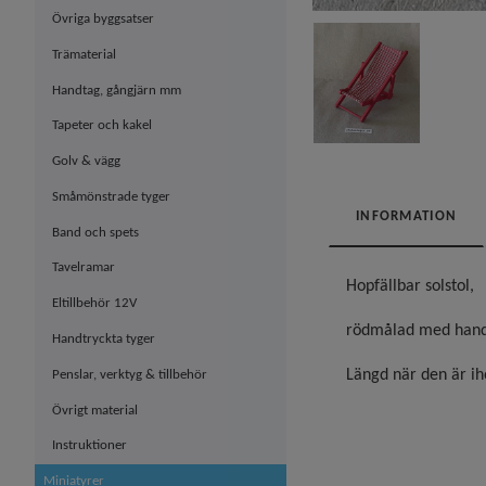
Övriga byggsatser
Trämaterial
Handtag, gångjärn mm
Tapeter och kakel
Golv & vägg
Småmönstrade tyger
INFORMATION
Band och spets
Tavelramar
Hopfällbar solstol,
Eltillbehör 12V
rödmålad med hand
Handtryckta tyger
Längd när den är i
Penslar, verktyg & tillbehör
Övrigt material
Instruktioner
Miniatyrer