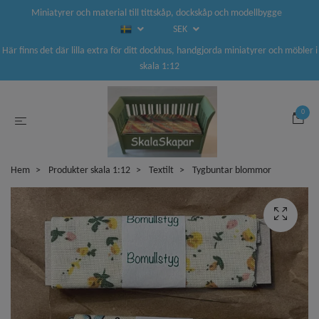
Miniatyrer och material till tittskåp, dockskåp och modellbygge
SEK
Här finns det där lilla extra för ditt dockhus, handgjorda miniatyrer och möbler i
skala 1:12
0
Hem
Produkter skala 1:12
Textilt
Tygbuntar blommor