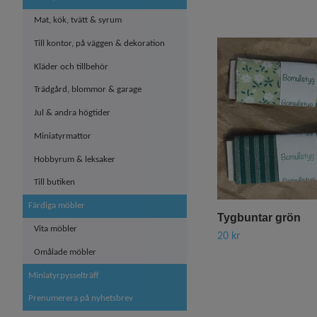
Mat, kök, tvätt & syrum
Till kontor, på väggen & dekoration
Kläder och tillbehör
Trädgård, blommor & garage
Jul & andra högtider
Miniatyrmattor
Hobbyrum & leksaker
Till butiken
Färdiga möbler
Tygbuntar grön
Vita möbler
20 kr
Omålade möbler
Miniatyrpysselträff
Prenumerera på nyhetsbrev