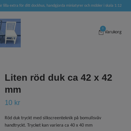
är lilla extra för ditt dockhus, handgjorda miniatyrer och möbler i skala 1:12
0
Varukorg
Liten röd duk ca 42 x 42
mm
10 kr
Röd duk tryckt med silkscreenteknik på bomullsväv
handtryckt. Trycket kan variera ca 40 x 40 mm