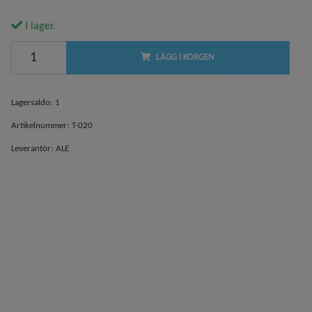
I lager.
LÄGG I KORGEN
Lagersaldo:
1
Artikelnummer:
T-020
Leverantör:
ALE