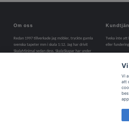
Om oss
Kundtjän
Redan 1997 tillverkade jag möbler, tryckte gamla
Tveka inte att
svenska tapeter mm i skala 1:12. Jag har drivit
eller fundering
SkalaMinimal sedan dess. SkalaSkapar har under
2025 tagit över SkalaMinimals verksamhet. En sak
jag saknat under dessa år är att själv tillverka. I
Vi
denna butik kommer det att finnas handgjorda
Vi 
möbler, miniatyrer mm i skala 1:12. Material,
att
trälister, gångjärn, beslag, lite byggsatser mm ingår
coo
nu i sortimentet /Agneta
bes
app
© 2026 Skala Skapar
Powered by Quickbutik