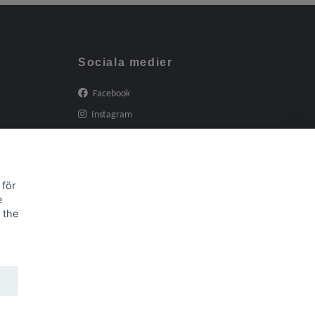
Sociala medier
Facebook
Instagram
 för
e
 the