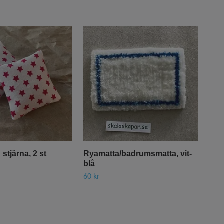
stjärna, 2 st
Ryamatta/badrumsmatta, vit-
Kud
blå
35 k
60 kr