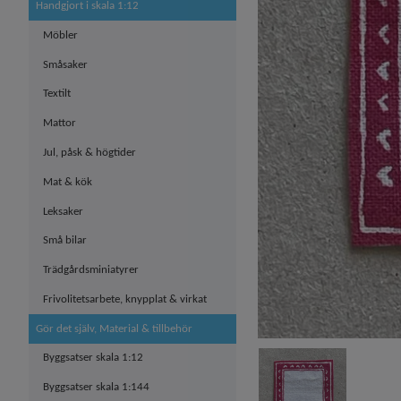
Handgjort i skala 1:12
Möbler
Småsaker
Textilt
Mattor
Jul, påsk & högtider
Mat & kök
Leksaker
Små bilar
Trädgårdsminiatyrer
Frivolitetsarbete, knypplat & virkat
Gör det själv, Material & tillbehör
Byggsatser skala 1:12
Byggsatser skala 1:144