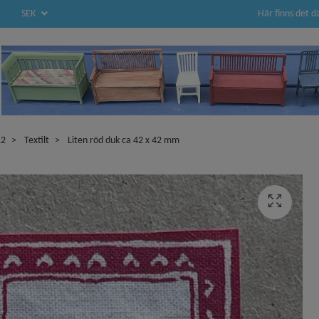
Här finns det d
SEK
12
Textilt
Liten röd duk ca 42 x 42 mm