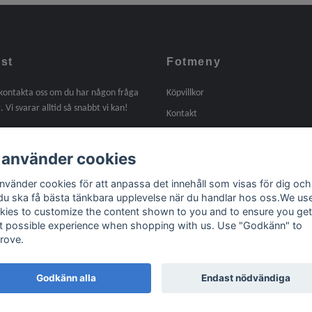
st
Fotmeny
 kontakta oss om du har någon fråga
Köpvillkor
. Vi svarar alltid så snabbt vi kan!
Kontakt
Om oss
 använder cookies
Tidigare arbeten
Länkar
använder cookies för att anpassa det innehåll som visas för dig och
 du ska få bästa tänkbara upplevelse när du handlar hos oss.We us
kies to customize the content shown to you and to ensure you get
t possible experience when shopping with us. Use "Godkänn" to
rove.
Godkänn alla
Endast nödvändiga