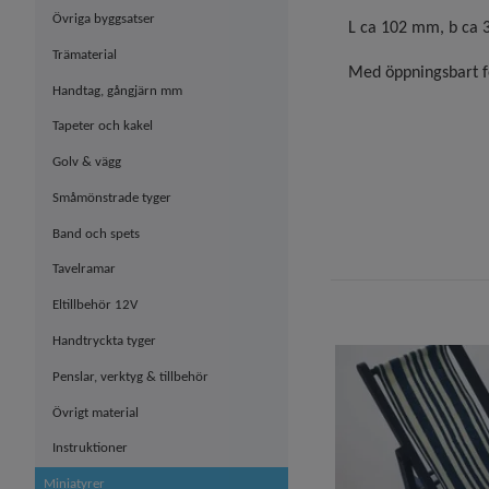
Övriga byggsatser
L ca 102 mm, b ca
Trämaterial
Med öppningsbart fön
Handtag, gångjärn mm
Tapeter och kakel
Golv & vägg
Småmönstrade tyger
Band och spets
Tavelramar
Eltillbehör 12V
Handtryckta tyger
Penslar, verktyg & tillbehör
Övrigt material
Instruktioner
Miniatyrer