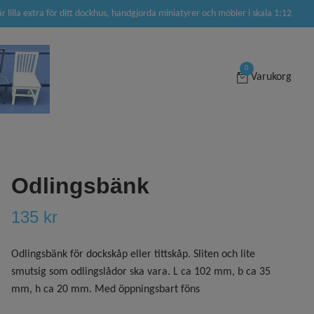
är lilla extra för ditt dockhus, handgjorda miniatyrer och möbler i skala 1:12
0
Varukorg
Odlingsbänk
135 kr
Odlingsbänk för dockskåp eller tittskåp. Sliten och lite
smutsig som odlingslådor ska vara. L ca 102 mm, b ca 35
mm, h ca 20 mm. Med öppningsbart föns