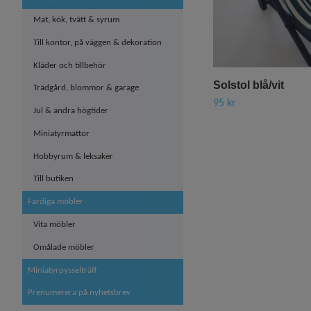
Mat, kök, tvätt & syrum
Till kontor, på väggen & dekoration
Kläder och tillbehör
Solstol blå/vit
Trädgård, blommor & garage
95 kr
Jul & andra högtider
Miniatyrmattor
Hobbyrum & leksaker
Till butiken
Färdiga möbler
Vita möbler
Omålade möbler
Miniatyrpysselträff
Prenumerera på nyhetsbrev