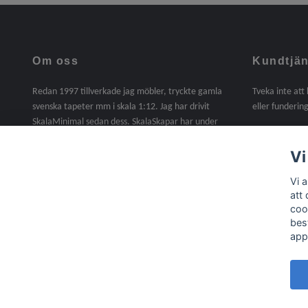
Om oss
Kundtjän
Redan 1997 tillverkade jag möbler, tryckte gamla
Tveka inte att
svenska tapeter mm i skala 1:12. Jag har drivit
eller fundering
SkalaMinimal sedan dess. SkalaSkapar har under
2025 tagit över SkalaMinimals verksamhet. En sak
jag saknat under dessa år är att själv tillverka. I
Vi
denna butik kommer det att finnas handgjorda
Vi 
möbler, miniatyrer mm i skala 1:12. Material,
att
trälister, gångjärn, beslag, lite byggsatser mm ingår
coo
nu i sortimentet /Agneta
bes
app
© 2026 Skala Skapar
Powered by Quickbutik