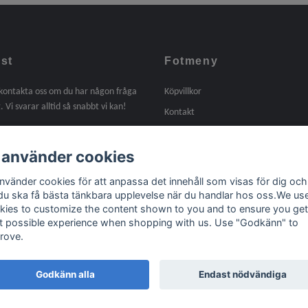
st
Fotmeny
 kontakta oss om du har någon fråga
Köpvillkor
. Vi svarar alltid så snabbt vi kan!
Kontakt
Om oss
 använder cookies
Tidigare arbeten
Länkar
använder cookies för att anpassa det innehåll som visas för dig och
 du ska få bästa tänkbara upplevelse när du handlar hos oss.We us
kies to customize the content shown to you and to ensure you get
t possible experience when shopping with us. Use "Godkänn" to
rove.
Godkänn alla
Endast nödvändiga