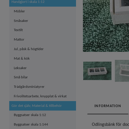
Handgjort i skala 1:12
Möbler
Småsaker
Textilt
Mattor
Jul, påsk & högtider
Mat & kök
Leksaker
Små bilar
Trädgårdsminiatyrer
Frivolitetsarbete, knypplat & virkat
Gör det själv, Material & tillbehör
INFORMATION
Byggsatser skala 1:12
Odlingsbänk för dock
Byggsatser skala 1:144