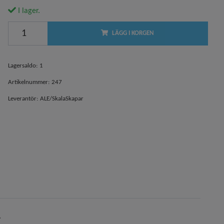
I lager.
LÄGG I KORGEN
Lagersaldo:
1
Artikelnummer:
247
Leverantör:
ALE/SkalaSkapar
.