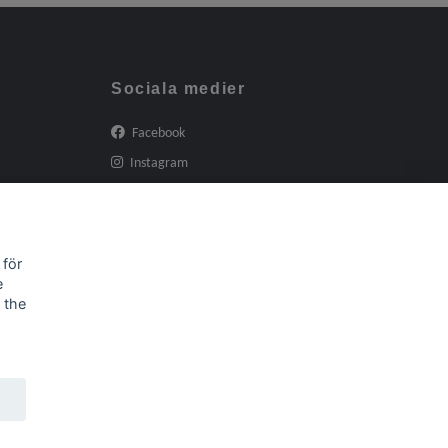
Sociala medier
Facebook
Instagram
 för
e
 the