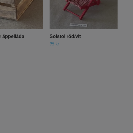
er äppellåda
Solstol röd/vit
Kor
95 kr
175 