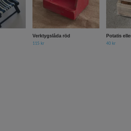
Verktygslåda röd
Potatis ell
115 kr
40 kr