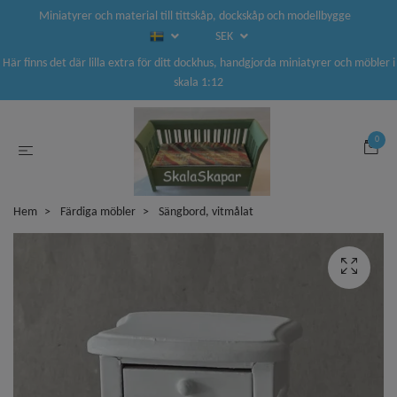
Miniatyrer och material till tittskåp, dockskåp och modellbygge
SEK
Här finns det där lilla extra för ditt dockhus, handgjorda miniatyrer och möbler i
skala 1:12
0
Hem
Färdiga möbler
Sängbord, vitmålat