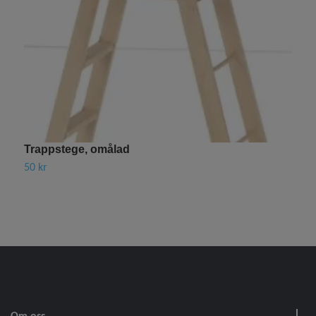
U
2
Trappstege, omålad
50 kr