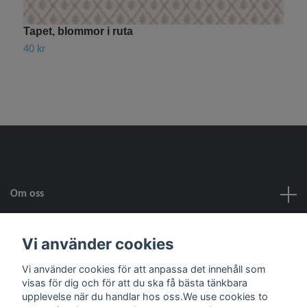
Tapet, blommor i ruta
T
40 kr
1
Om oss
Kundtjänst
Vi använder cookies
Vi använder cookies för att anpassa det innehåll som
Fotmeny
visas för dig och för att du ska få bästa tänkbara
upplevelse när du handlar hos oss.We use cookies to