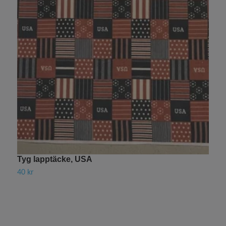
Tyg lapptäcke, USA
U
40 kr
1