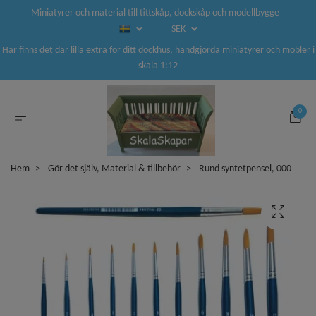
Miniatyrer och material till tittskåp, dockskåp och modellbygge
SEK
Här finns det där lilla extra för ditt dockhus, handgjorda miniatyrer och möbler i
skala 1:12
0
Hem
Gör det själv, Material & tillbehör
Rund syntetpensel, 000