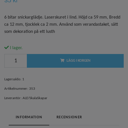
35 kr
6 bitar snickarglädje. Laserskuret i lind. Höjd ca 59 mm, Bredd
ca 12 mm, tjocklek ca 2 mm. Använd som verandastaket, sätt
som dekoration på ett lusth
I lager.
LÄGG I KORGEN
Lagersaldo:
1
Artikelnummer:
353
Leverantör:
ALE/SkalaSkapar
INFORMATION
RECENSIONER