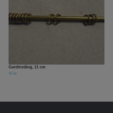
Gardinstång, 11 cm
B
45 kr
1