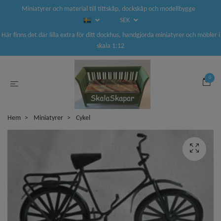
Miniatyrer och material till tittskåp, dockskåp och modellbygge
SEK
Här finns det där lilla extra för ditt dockhus, handgjorda miniatyrer och möbler i
skala 1:12
0
Hem
Miniatyrer
Cykel