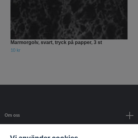
Marmorgolv, svart, tryck på papper, 3 st
G
10 kr
1
Om oss
Kundtjänst
Vi använder cookies