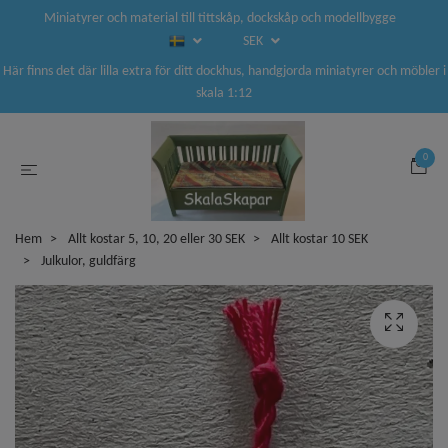
Miniatyrer och material till tittskåp, dockskåp och modellbygge
SEK
Här finns det där lilla extra för ditt dockhus, handgjorda miniatyrer och möbler i
skala 1:12
0
Hem
Allt kostar 5, 10, 20 eller 30 SEK
Allt kostar 10 SEK
Julkulor, guldfärg