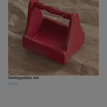
Verktygslåda röd
T
115 kr
7