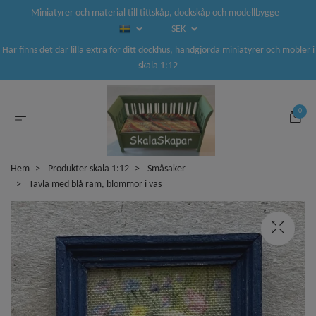
Miniatyrer och material till tittskåp, dockskåp och modellbygge
SEK
Här finns det där lilla extra för ditt dockhus, handgjorda miniatyrer och möbler i
skala 1:12
0
Hem
Produkter skala 1:12
Småsaker
Tavla med blå ram, blommor i vas