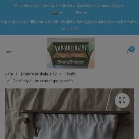
Miniatyrer och material till tittskåp, dockskåp och modellbygge
SEK
Här finns det där lilla extra för ditt dockhus, handgjorda miniatyrer och möbler i
skala 1:12
0
Hem
Produkter skala 1:12
Textilt
Gardinhylla, brun med spetsgardin