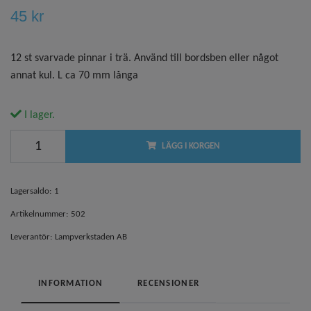
45 kr
12 st svarvade pinnar i trä. Använd till bordsben eller något
annat kul. L ca 70 mm långa
I lager.
LÄGG I KORGEN
Lagersaldo:
1
Artikelnummer:
502
Leverantör:
Lampverkstaden AB
INFORMATION
RECENSIONER